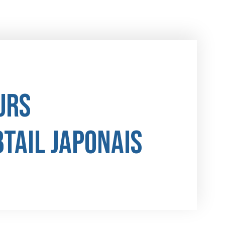
urs
btail japonais