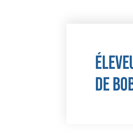
Éleve
de bo