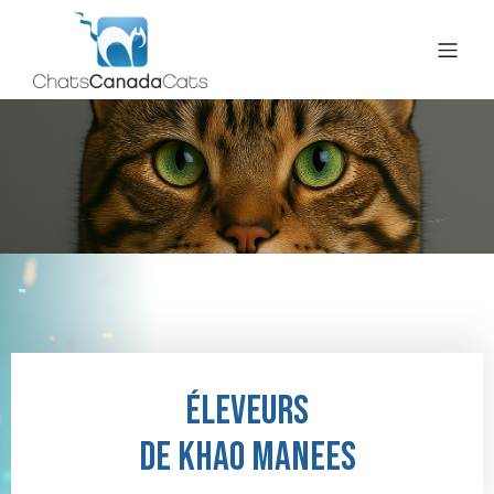
Éleveurs
de khao manees