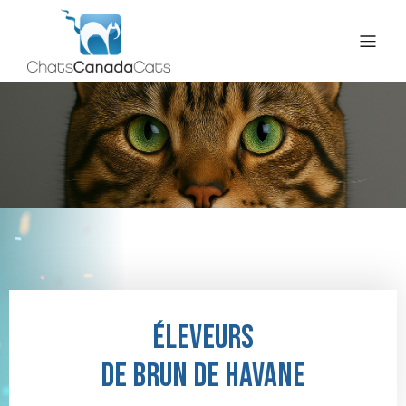
Éleveurs
de brun de havane